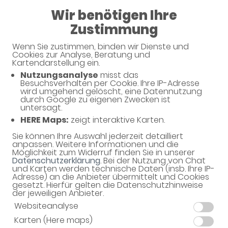
Wir benötigen Ihre
08:00 - 19:00
Zustimmung
Aukamm-Apotheke
Wenn Sie zustimmen, binden wir Dienste und
Cookies zur Analyse, Beratung und
Kartendarstellung ein.
Nutzungsanalyse
misst das
Unsere Serviceleistungen
Besuchsverhalten per Cookie. Ihre IP-Adresse
wird umgehend gelöscht, eine Datennutzung
durch Google zu eigenen Zwecken ist
untersagt.
Unsere Apotheke bietet eine Vielzahl von
HERE Maps:
zeigt interaktive Karten.
Serviceleistungen rund um Ihre Gesundheit.
Sie können Ihre Auswahl jederzeit detailliert
anpassen. Weitere Informationen und die
Möglichkeit zum Widerruf finden Sie in unserer
Datenschutzerklärung
. Bei der Nutzung von Chat
und Karten werden technische Daten (insb. Ihre IP-
Adresse) an die Anbieter übermittelt und Cookies
gesetzt. Hierfür gelten die Datenschutzhinweise
der jeweiligen Anbieter.
Beratung & Information
Websiteanalyse
Karten (Here maps)